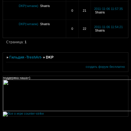
DKP(читаем)
Shatris
2011-11-06 11:57:35
0
21
Shatris
DKP(читаем)
Shatris
2011-11-06 11:54:21
0
22
Shatris
Страница:
1
»
Гильдия -TreshArt-
»
DKP
создать форум бесплатно
поддержка наша=)