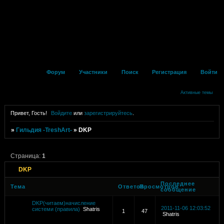
Форум
Участники
Поиск
Регистрация
Войти
Активные темы
Привет, Гость!
Войдите
или
зарегистрируйтесь
.
»
Гильдия -TreshArt-
»
DKP
Страница:
1
DKP
Последнее
Тема
Ответов
Просмотров
сообщение
DKP(читаем)начисление
2011-11-06 12:03:52
системи (правила)
Shatris
1
47
Shatris